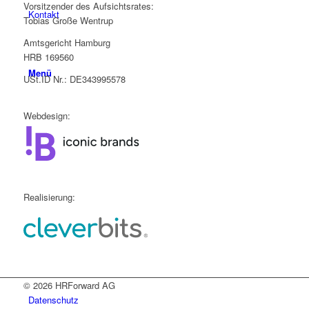
Vorsitzender des Aufsichtsrates:
Kontakt
Tobias Große Wentrup
Amtsgericht Hamburg
HRB 169560
Menü
USt.ID Nr.: DE343995578
Webdesign:
Realisierung:
© 2026 HRForward AG
Datenschutz